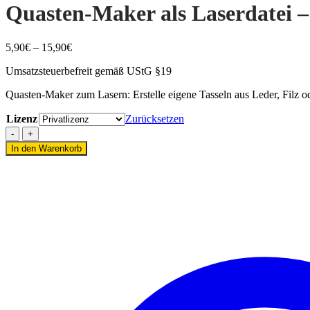
Quasten-Maker als Laserdatei –
Preisspanne:
5,90
€
–
15,90
€
5,90€
Umsatzsteuerbefreit gemäß UStG §19
bis
15,90€
Quasten-Maker zum Lasern: Erstelle eigene Tasseln aus Leder, Filz o
Lizenz
Zurücksetzen
Quasten-
Maker
In den Warenkorb
als
Laserdatei
–
DIY-
Werkzeug
für
Tasseln
aus
Leder,
Filz
&
Papier
[Digital]