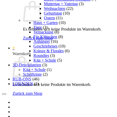
Muttertag + Vatertag
(3)
Weihnachten
(22)
Geburtstag
(10)
Ostern
(11)
Haus + Garten
(10)
Tiere
(3)
Es befinden sich keine Produkte im Warenkorb.
Verpackung
(8)
Für Klötzchen
(8)
Zurück zum Shop
Anhänger
(16)
Geschriebenes
(10)
0
Kränze & Florales
(6)
Warenkorb
Roundies
(3)
Kita + Schule
(5)
3D-Druckdateien
(3)
Kita + Schule
(1)
Schriftzüge
(2)
RUB-ONS
(46)
LIZENZEN
(1)
Es befinden sich keine Produkte im Warenkorb.
Zurück zum Shop