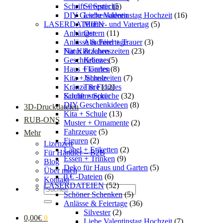
Schrift + Sprüche
Silvester
(5)
DIY Geschenkideen
Liebe Valentinstag Hochzeit
(16)
LASERDATEIEN
Mutter- und Vatertag
(5)
Anhänger
Ostern
(11)
Anlässe & Feiertage
Abschied + Trauer
(3)
Für Klötzchen
Natur & Jahreszeiten
(23)
Geschriebenes
Kränze
(5)
Haus + Garten
Florales
(8)
Kita + Schule
Jahreszeiten
(7)
Kränze & Florales
Tiere
(12)
Kuchenstecker
Schrift + Sprüche
(32)
DIY Geschenkideen
(8)
3D-Druckdateien
Kita + Schule
(13)
RUB-ONS
Muster + Ornamente
(2)
Fahrzeuge
(5)
Mehr
Figuren
(2)
Lizenzen
Label + Etiketten
(2)
Für Händler – B2B
Essen + Trinken
(9)
Blog
Deko für Haus und Garten
(5)
Über mich
0 € -Dateien
(6)
Kontakt
LASERDATEIEN
(52)
Suchen
Schöner Schenken
(5)
nach:
Anlässe & Feiertage
(36)
Silvester
(2)
0,00
€
0
Liebe Valentinstag Hochzeit
(7)