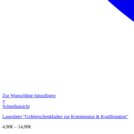
Zur Wunschliste hinzufügen
+
Dieses
Schnellansicht
Produkt
Laserdatei “Geldgeschenkhalter zur Kommunion & Konfirmation”
weist
mehrere
Preisspanne:
4,90
€
–
14,90
€
Varianten
4,90€
auf.