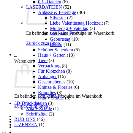
0 € -Dateien
(6)
LASERDATEIEN
(52)
Anlässe & Feiertage
(36)
Silvester
(2)
Liebe Valentinstag Hochzeit
(7)
Muttertag + Vatertag
(3)
Es befinden sich keine Produkte im Warenkorb.
Weihnachten
(22)
Geburtstag
(10)
Zurück zum Shop
Ostern
(11)
Schöner Schenken
(5)
0
Haus + Garten
(10)
Tiere
(3)
Warenkorb
Verpackung
(8)
Für Klötzchen
(8)
Anhänger
(16)
Geschriebenes
(10)
Kränze & Florales
(6)
Roundies
(3)
Es befinden sich keine Produkte im Warenkorb.
Kita + Schule
(5)
3D-Druckdateien
(3)
Zurück zum Shop
Kita + Schule
(1)
Schriftzüge
(2)
RUB-ONS
(46)
LIZENZEN
(1)