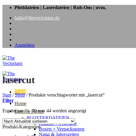
Zum
Plottdateien | Laserdateien | Rub-Ons | uvm.
Inhalt
hallo@thevectorians.de
springen
Anmelden
lasercut
Menü
Start
/
Shop
/
Produkte verschlagwortet mit „lasercut“
Filter
Home
Nach
Ergebnisse 1 – 30 von 44 werden angezeigt
Laser & Plotter
Aktualität
PLOTTERDATEIEN
sortiert
Anlässe + Feiertage
Produkt-Kategorien
Boxen + Verpackungen
Natur & Jahreszeiten