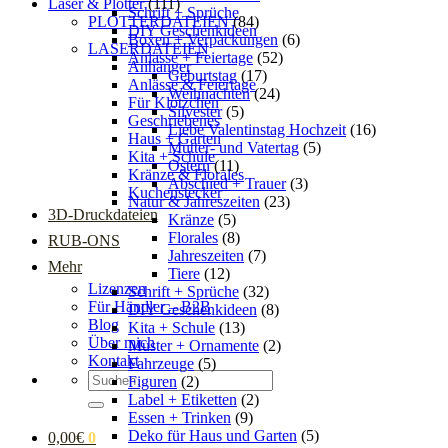
Laser & Plotter
(111)
Schrift + Sprüche
PLOTTERDATEIEN
(84)
DIY Geschenkideen
Boxen + Verpackungen
(6)
LASERDATEIEN
Anlässe + Feiertage
(52)
Anhänger
Geburtstag
(17)
Anlässe & Feiertage
Weihnachten
(24)
Für Klötzchen
Silvester
(5)
Geschriebenes
Liebe Valentinstag Hochzeit
(16)
Haus + Garten
Mutter- und Vatertag
(5)
Kita + Schule
Ostern
(11)
Kränze & Florales
Abschied + Trauer
(3)
Kuchenstecker
Natur & Jahreszeiten
(23)
3D-Druckdateien
Kränze
(5)
Florales
(8)
RUB-ONS
Jahreszeiten
(7)
Mehr
Tiere
(12)
Lizenzen
Schrift + Sprüche
(32)
Für Händler – B2B
DIY Geschenkideen
(8)
Blog
Kita + Schule
(13)
Über mich
Muster + Ornamente
(2)
Kontakt
Fahrzeuge
(5)
Suchen
Figuren
(2)
nach:
Label + Etiketten
(2)
Essen + Trinken
(9)
Deko für Haus und Garten
(5)
0,00
€
0