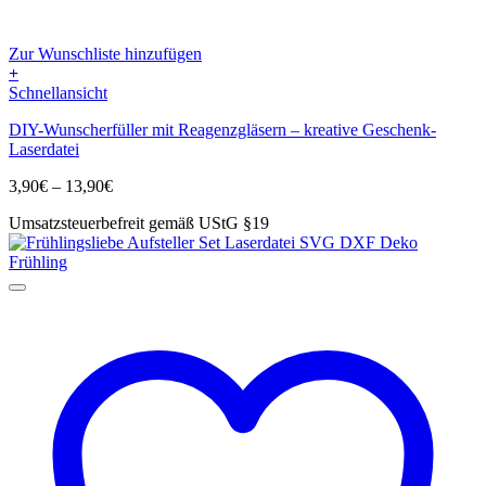
Zur Wunschliste hinzufügen
+
Dieses
Schnellansicht
Produkt
DIY-Wunscherfüller mit Reagenzgläsern – kreative Geschenk-
weist
Laserdatei
mehrere
Varianten
Preisspanne:
3,90
€
–
13,90
€
auf.
3,90€
Die
Umsatzsteuerbefreit gemäß UStG §19
bis
Optionen
13,90€
können
auf
der
Produktseite
gewählt
werden