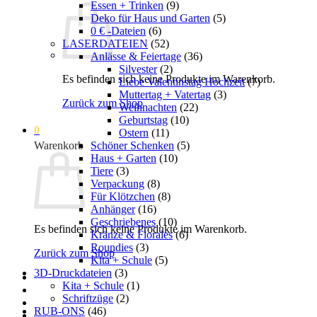
Essen + Trinken
(9)
Deko für Haus und Garten
(5)
0 € -Dateien
(6)
LASERDATEIEN
(52)
Anlässe & Feiertage
(36)
Silvester
(2)
Es befinden sich keine Produkte im Warenkorb.
Liebe Valentinstag Hochzeit
(7)
Muttertag + Vatertag
(3)
Zurück zum Shop
Weihnachten
(22)
Geburtstag
(10)
0
Ostern
(11)
Schöner Schenken
(5)
Warenkorb
Haus + Garten
(10)
Tiere
(3)
Verpackung
(8)
Für Klötzchen
(8)
Anhänger
(16)
Geschriebenes
(10)
Es befinden sich keine Produkte im Warenkorb.
Kränze & Florales
(6)
Roundies
(3)
Zurück zum Shop
Kita + Schule
(5)
3D-Druckdateien
(3)
Kita + Schule
(1)
Schriftzüge
(2)
RUB-ONS
(46)