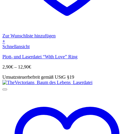
Zur Wunschliste hinzufügen
+
Dieses
Schnellansicht
Produkt
Plott- und Laserdatei “With Love” Ring
weist
mehrere
Preisspanne:
2,90
€
–
12,90
€
Varianten
2,90€
auf.
Umsatzsteuerbefreit gemäß UStG §19
bis
Die
12,90€
Optionen
können
auf
der
Produktseite
gewählt
werden