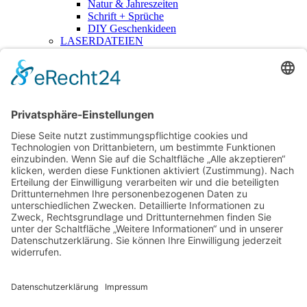
Natur & Jahreszeiten
Schrift + Sprüche
DIY Geschenkideen
LASERDATEIEN
Anhänger
Anlässe & Feiertage
Für Klötzchen
Geschriebenes
Haus + Garten
Kita + Schule
Kränze & Florales
Kuchenstecker
3D-Druckdateien
RUB-ONS
Mehr
Lizenzen
Für Händler – B2B
Blog
Über mich
Kontakt
Login
hallo@thevectorians.de
Anmelden