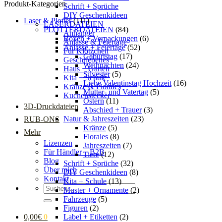
Produkt-Kategorien
Schrift + Sprüche
DIY Geschenkideen
Laser & Plotter
(111)
LASERDATEIEN
PLOTTERDATEIEN
(84)
Anhänger
Boxen + Verpackungen
(6)
Anlässe & Feiertage
Anlässe + Feiertage
(52)
Für Klötzchen
Geburtstag
(17)
Geschriebenes
Weihnachten
(24)
Haus + Garten
Silvester
(5)
Kita + Schule
Liebe Valentinstag Hochzeit
(16)
Kränze & Florales
Mutter- und Vatertag
(5)
Kuchenstecker
Ostern
(11)
3D-Druckdateien
Abschied + Trauer
(3)
Natur & Jahreszeiten
(23)
RUB-ONS
Kränze
(5)
Mehr
Florales
(8)
Lizenzen
Jahreszeiten
(7)
Für Händler – B2B
Tiere
(12)
Blog
Schrift + Sprüche
(32)
Über mich
DIY Geschenkideen
(8)
Kontakt
Kita + Schule
(13)
Suchen
Muster + Ornamente
(2)
nach:
Fahrzeuge
(5)
Figuren
(2)
Label + Etiketten
(2)
0,00
€
0