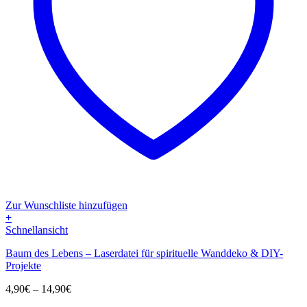
Zur Wunschliste hinzufügen
+
Dieses
Schnellansicht
Produkt
Baum des Lebens – Laserdatei für spirituelle Wanddeko & DIY-
weist
Projekte
mehrere
Varianten
Preisspanne:
4,90
€
–
14,90
€
auf.
4,90€
Die