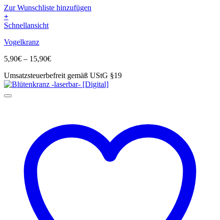
Zur Wunschliste hinzufügen
+
Dieses
Schnellansicht
Produkt
Vogelkranz
weist
mehrere
Preisspanne:
5,90
€
–
15,90
€
Varianten
5,90€
auf.
Umsatzsteuerbefreit gemäß UStG §19
bis
Die
15,90€
Optionen
können
auf
der
Produktseite
gewählt
werden