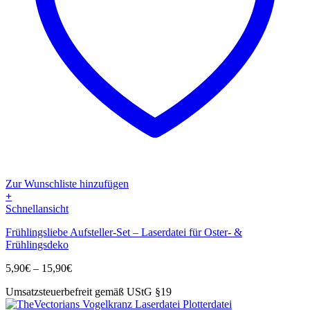
Zur Wunschliste hinzufügen
+
Dieses
Schnellansicht
Produkt
Frühlingsliebe Aufsteller-Set – Laserdatei für Oster- &
weist
Frühlingsdeko
mehrere
Varianten
Preisspanne:
5,90
€
–
15,90
€
auf.
5,90€
Die
Umsatzsteuerbefreit gemäß UStG §19
bis
Optionen
15,90€
können