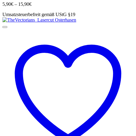
Preisspanne:
5,90
€
–
15,90
€
Varianten
5,90€
auf.
Umsatzsteuerbefreit gemäß UStG §19
bis
Die
15,90€
Optionen
können
auf
der
Produktseite
gewählt
werden