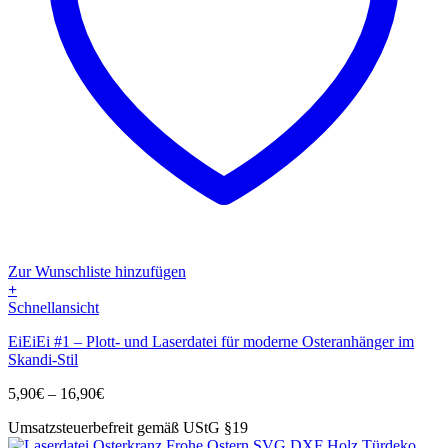
Zur Wunschliste hinzufügen
+
Dieses
Schnellansicht
Produkt
EiEiEi #1 – Plott- und Laserdatei für moderne Osteranhänger im
weist
Skandi-Stil
mehrere
Varianten
Preisspanne:
5,90
€
–
16,90
€
auf.
5,90€
Die
Umsatzsteuerbefreit gemäß UStG §19
bis
Optionen
16,90€