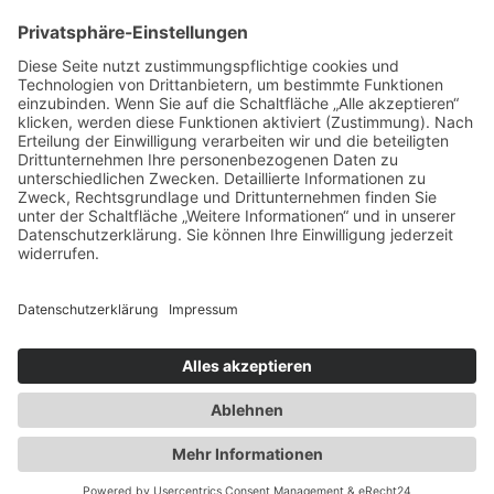
Haus + Garten
Kita + Schule
Kränze & Florales
Kuchenstecker
3D-Druckdateien
RUB-ONS
Mehr
Lizenzen
Für Händler – B2B
Blog
Über mich
Kontakt
Login
hallo@thevectorians.de
Anmelden
Erforderlich
Benutzername oder E-Mail-Adresse
*
Erforderlich
Passwort
*
Angemeldet bleiben
Anmelden
Passwort vergessen?