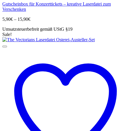
Gutscheinbox für Konzerttickets – kreative Laserdatei zum
weist
Verschenken
mehrere
Varianten
Preisspanne:
5,90
€
–
15,90
€
auf.
5,90€
Die
Umsatzsteuerbefreit gemäß UStG §19
bis
Optionen
Sale!
15,90€
können
auf
der
Produktseite
gewählt
werden