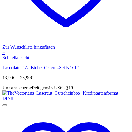
Zur Wunschliste hinzufügen
+
Dieses
Schnellansicht
Produkt
Laserdatei “Aufsteller Osterei-Set NO.1”
weist
mehrere
Preisspanne:
13,90
€
–
23,90
€
Varianten
13,90€
auf.
Umsatzsteuerbefreit gemäß UStG §19
bis
Die
23,90€
Optionen
können
auf
der
Produktseite
gewählt
werden