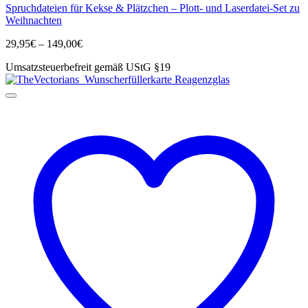
Spruchdateien für Kekse & Plätzchen – Plott- und Laserdatei-Set zu
weist
Weihnachten
mehrere
Varianten
Preisspanne:
29,95
€
–
149,00
€
auf.
29,95€
Die
Umsatzsteuerbefreit gemäß UStG §19
bis
Optionen
149,00€
können
auf
der
Produktseite
gewählt
werden