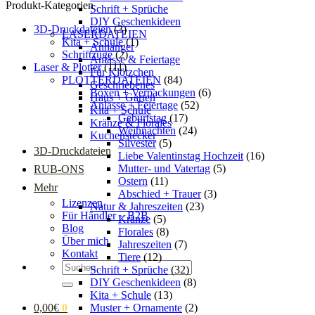
Produkt-Kategorien
Schrift + Sprüche
DIY Geschenkideen
3D-Druckdateien
(3)
LASERDATEIEN
Kita + Schule
(1)
Anhänger
Schriftzüge
(2)
Anlässe & Feiertage
Laser & Plotter
(111)
Für Klötzchen
PLOTTERDATEIEN
(84)
Geschriebenes
Boxen + Verpackungen
(6)
Haus + Garten
Anlässe + Feiertage
(52)
Kita + Schule
Geburtstag
(17)
Kränze & Florales
Weihnachten
(24)
Kuchenstecker
Silvester
(5)
3D-Druckdateien
Liebe Valentinstag Hochzeit
(16)
Mutter- und Vatertag
(5)
RUB-ONS
Ostern
(11)
Mehr
Abschied + Trauer
(3)
Lizenzen
Natur & Jahreszeiten
(23)
Für Händler – B2B
Kränze
(5)
Blog
Florales
(8)
Über mich
Jahreszeiten
(7)
Kontakt
Tiere
(12)
Suchen
Schrift + Sprüche
(32)
nach:
DIY Geschenkideen
(8)
Kita + Schule
(13)
Muster + Ornamente
(2)
0,00
€
0