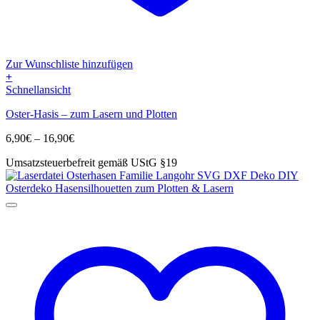
Zur Wunschliste hinzufügen
+
Dieses
Schnellansicht
Produkt
Oster-Hasis – zum Lasern und Plotten
weist
mehrere
Preisspanne:
6,90
€
–
16,90
€
Varianten
6,90€
auf.
Umsatzsteuerbefreit gemäß UStG §19
bis
Die
16,90€
Optionen
können
auf
der
Produktseite
gewählt
werden