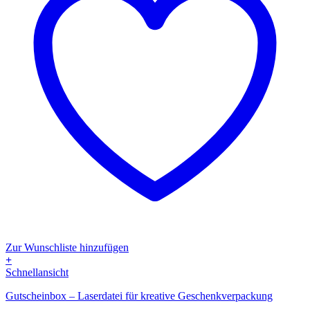
Zur Wunschliste hinzufügen
+
Dieses
Schnellansicht
Produkt
Gutscheinbox – Laserdatei für kreative Geschenkverpackung
weist
mehrere