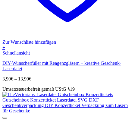
Zur Wunschliste hinzufügen
+
Dieses
Schnellansicht
Produkt
DIY-Wunscherfüller mit Reagenzgläsern – kreative Geschenk-
weist
Laserdatei
mehrere
Varianten
Preisspanne:
3,90
€
–
13,90
€
auf.
3,90€
Die
Umsatzsteuerbefreit gemäß UStG §19
bis
Optionen
13,90€
können
auf
der
Produktseite
gewählt
werden