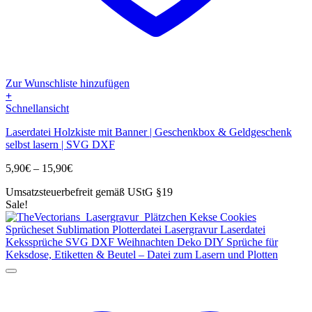
Zur Wunschliste hinzufügen
+
Dieses
Schnellansicht
Produkt
Laserdatei Holzkiste mit Banner | Geschenkbox & Geldgeschenk
weist
selbst lasern | SVG DXF
mehrere
Varianten
Preisspanne:
5,90
€
–
15,90
€
auf.
5,90€
Die
Umsatzsteuerbefreit gemäß UStG §19
bis
Optionen
Sale!
15,90€
können
auf
der
Produktseite
gewählt
werden