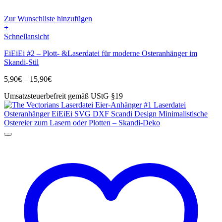
Zur Wunschliste hinzufügen
+
Dieses
Schnellansicht
Produkt
EiEiEi #2 – Plott- &Laserdatei für moderne Osteranhänger im
weist
Skandi-Stil
mehrere
Varianten
Preisspanne:
5,90
€
–
15,90
€
auf.
5,90€
Die
Umsatzsteuerbefreit gemäß UStG §19
bis
Optionen
15,90€
können
auf
der
Produktseite
gewählt
werden