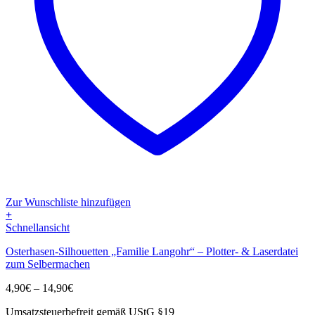
Zur Wunschliste hinzufügen
+
Dieses
Schnellansicht
Produkt
Osterhasen-Silhouetten „Familie Langohr“ – Plotter- & Laserdatei
weist
zum Selbermachen
mehrere
Varianten
Preisspanne:
4,90
€
–
14,90
€
auf.
4,90€
Die
Umsatzsteuerbefreit gemäß UStG §19
bis