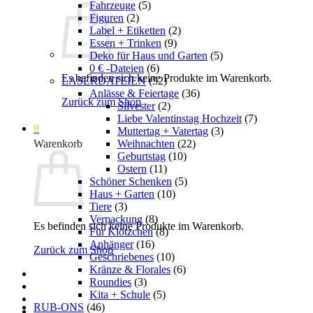
Fahrzeuge
(5)
Figuren
(2)
Label + Etiketten
(2)
Essen + Trinken
(9)
Deko für Haus und Garten
(5)
0 € -Dateien
(6)
Es befinden sich keine Produkte im Warenkorb.
LASERDATEIEN
(52)
Anlässe & Feiertage
(36)
Zurück zum Shop
Silvester
(2)
Liebe Valentinstag Hochzeit
(7)
0
Muttertag + Vatertag
(3)
Weihnachten
(22)
Warenkorb
Geburtstag
(10)
Ostern
(11)
Schöner Schenken
(5)
Haus + Garten
(10)
Tiere
(3)
Verpackung
(8)
Es befinden sich keine Produkte im Warenkorb.
Für Klötzchen
(8)
Anhänger
(16)
Zurück zum Shop
Geschriebenes
(10)
Kränze & Florales
(6)
Roundies
(3)
Kita + Schule
(5)
RUB-ONS
(46)