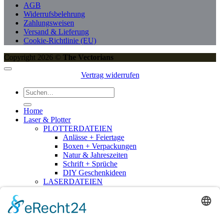
AGB
Widerrufsbelehrung
Zahlungsweisen
Versand & Lieferung
Cookie-Richtlinie (EU)
Copyright 2026 ©
The Vectorians
Vertrag widerrufen
Suchen
nach:
Home
Laser & Plotter
PLOTTERDATEIEN
Anlässe + Feiertage
Boxen + Verpackungen
Natur & Jahreszeiten
Schrift + Sprüche
DIY Geschenkideen
LASERDATEIEN
Anhänger
Anlässe & Feiertage
Für Klötzchen
Geschriebenes