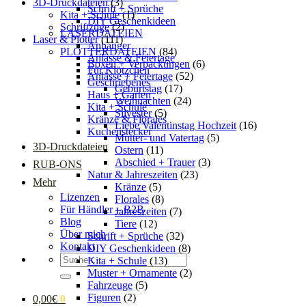
3D-Druckdateien
(3)
Schrift + Sprüche
Kita + Schule
(1)
DIY Geschenkideen
Schriftzüge
(2)
LASERDATEIEN
Laser & Plotter
(111)
Anhänger
PLOTTERDATEIEN
(84)
Anlässe & Feiertage
Boxen + Verpackungen
(6)
Für Klötzchen
Anlässe + Feiertage
(52)
Geschriebenes
Geburtstag
(17)
Haus + Garten
Weihnachten
(24)
Kita + Schule
Silvester
(5)
Kränze & Florales
Liebe Valentinstag Hochzeit
(16)
Kuchenstecker
Mutter- und Vatertag
(5)
3D-Druckdateien
Ostern
(11)
Abschied + Trauer
(3)
RUB-ONS
Natur & Jahreszeiten
(23)
Mehr
Kränze
(5)
Lizenzen
Florales
(8)
Für Händler – B2B
Jahreszeiten
(7)
Blog
Tiere
(12)
Über mich
Schrift + Sprüche
(32)
Kontakt
DIY Geschenkideen
(8)
Suchen
Kita + Schule
(13)
nach:
Muster + Ornamente
(2)
Fahrzeuge
(5)
Figuren
(2)
0,00
€
0