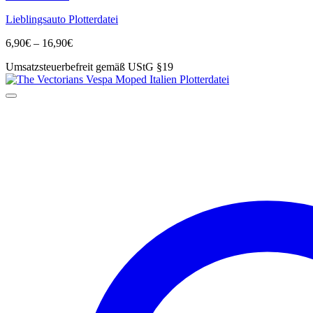
Produkt
Lieblingsauto Plotterdatei
weist
mehrere
Preisspanne:
6,90
€
–
16,90
€
Varianten
6,90€
auf.
Umsatzsteuerbefreit gemäß UStG §19
bis
Die
16,90€
Optionen
können
auf
der
Produktseite
gewählt
werden