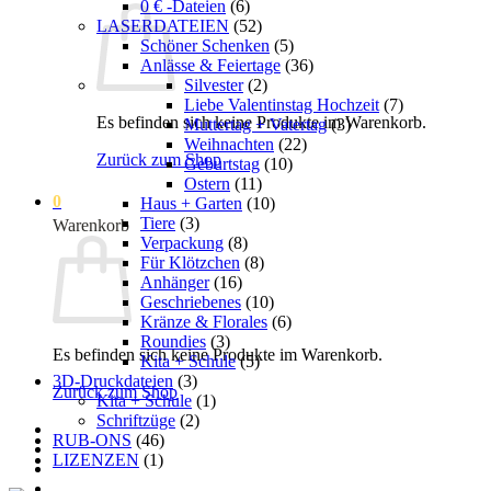
0 € -Dateien
(6)
LASERDATEIEN
(52)
Schöner Schenken
(5)
Anlässe & Feiertage
(36)
Silvester
(2)
Liebe Valentinstag Hochzeit
(7)
Es befinden sich keine Produkte im Warenkorb.
Muttertag + Vatertag
(3)
Weihnachten
(22)
Zurück zum Shop
Geburtstag
(10)
Ostern
(11)
0
Haus + Garten
(10)
Tiere
(3)
Warenkorb
Verpackung
(8)
Für Klötzchen
(8)
Anhänger
(16)
Geschriebenes
(10)
Kränze & Florales
(6)
Roundies
(3)
Es befinden sich keine Produkte im Warenkorb.
Kita + Schule
(5)
3D-Druckdateien
(3)
Zurück zum Shop
Kita + Schule
(1)
Schriftzüge
(2)
RUB-ONS
(46)
LIZENZEN
(1)