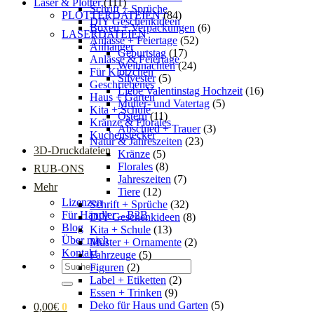
Laser & Plotter
(111)
Schrift + Sprüche
PLOTTERDATEIEN
(84)
DIY Geschenkideen
Boxen + Verpackungen
(6)
LASERDATEIEN
Anlässe + Feiertage
(52)
Anhänger
Geburtstag
(17)
Anlässe & Feiertage
Weihnachten
(24)
Für Klötzchen
Silvester
(5)
Geschriebenes
Liebe Valentinstag Hochzeit
(16)
Haus + Garten
Mutter- und Vatertag
(5)
Kita + Schule
Ostern
(11)
Kränze & Florales
Abschied + Trauer
(3)
Kuchenstecker
Natur & Jahreszeiten
(23)
3D-Druckdateien
Kränze
(5)
Florales
(8)
RUB-ONS
Jahreszeiten
(7)
Mehr
Tiere
(12)
Lizenzen
Schrift + Sprüche
(32)
Für Händler – B2B
DIY Geschenkideen
(8)
Blog
Kita + Schule
(13)
Über mich
Muster + Ornamente
(2)
Kontakt
Fahrzeuge
(5)
Suchen
Figuren
(2)
nach:
Label + Etiketten
(2)
Essen + Trinken
(9)
Deko für Haus und Garten
(5)
0,00
€
0