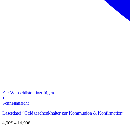
Zur Wunschliste hinzufügen
+
Dieses
Schnellansicht
Produkt
Laserdatei “Geldgeschenkhalter zur Kommunion & Konfirmation”
weist
mehrere
Preisspanne:
4,90
€
–
14,90
€
Varianten
4,90€
auf.