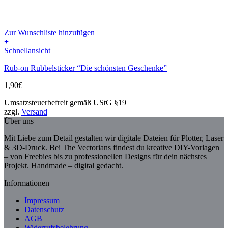
Zur Wunschliste hinzufügen
+
Schnellansicht
Rub-on Rubbelsticker “Die schönsten Geschenke”
1,90
€
Umsatzsteuerbefreit gemäß UStG §19
zzgl.
Versand
Über uns
Mit Liebe zum Detail gestalten wir digitale Dateien für Plotter, Laser
& 3D-Druck. Bei The Vectorians findest du kreative DIY-Vorlagen
– von Freebies bis zu professionellen Designs für dein nächstes
Projekt. Handmade – digital gedacht.
Informationen
Impressum
Datenschutz
AGB
Widerrufsbelehrung