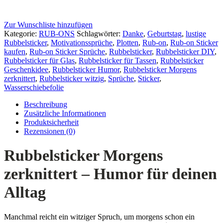
Zur Wunschliste hinzufügen
Kategorie:
RUB-ONS
Schlagwörter:
Danke
,
Geburtstag
,
lustige
Rubbelsticker
,
Motivationssprüche
,
Plotten
,
Rub-on
,
Rub-on Sticker
kaufen
,
Rub-on Sticker Sprüche
,
Rubbelsticker
,
Rubbelsticker DIY
,
Rubbelsticker für Glas
,
Rubbelsticker für Tassen
,
Rubbelsticker
Geschenkidee
,
Rubbelsticker Humor
,
Rubbelsticker Morgens
zerknittert
,
Rubbelsticker witzig
,
Sprüche
,
Sticker
,
Wasserschiebefolie
Beschreibung
Zusätzliche Informationen
Produktsicherheit
Rezensionen (0)
Rubbelsticker Morgens
zerknittert – Humor für deinen
Alltag
Manchmal reicht ein witziger Spruch, um morgens schon ein