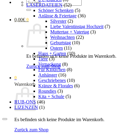
Suchen
LASERDATEIEN
(52)
nach:
Schöner Schenken
(5)
Anlässe & Feiertage
(36)
0,00
€
0
Silvester
(2)
Liebe Valentinstag Hochzeit
(7)
Muttertag + Vatertag
(3)
Weihnachten
(22)
Geburtstag
(10)
Ostern
(11)
Haus + Garten
(10)
Es befinden sich keine Produkte im Warenkorb.
Tiere
(3)
Verpackung
(8)
Zurück zum Shop
Für Klötzchen
(8)
Anhänger
(16)
0
Geschriebenes
(10)
Warenkorb
Kränze & Florales
(6)
Roundies
(3)
Kita + Schule
(5)
RUB-ONS
(46)
LIZENZEN
(1)
Es befinden sich keine Produkte im Warenkorb.
Zurück zum Shop