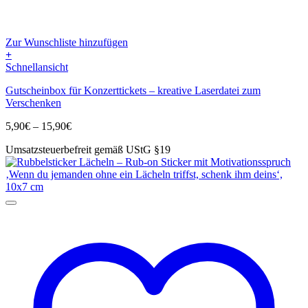
Zur Wunschliste hinzufügen
+
Dieses
Schnellansicht
Produkt
Gutscheinbox für Konzerttickets – kreative Laserdatei zum
weist
Verschenken
mehrere
Varianten
Preisspanne:
5,90
€
–
15,90
€
auf.
5,90€
Die
Umsatzsteuerbefreit gemäß UStG §19
bis
Optionen
15,90€
können
auf
der
Produktseite
gewählt
werden