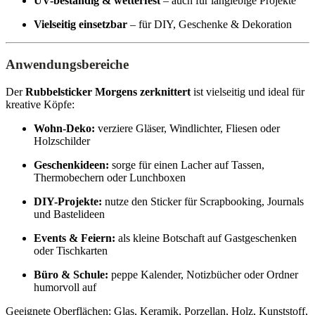
UV-beständig & wetterfest
– auch für langlebige Projekte
Vielseitig einsetzbar
– für DIY, Geschenke & Dekoration
Anwendungsbereiche
Der
Rubbelsticker Morgens zerknittert
ist vielseitig und ideal für
kreative Köpfe:
Wohn-Deko:
verziere Gläser, Windlichter, Fliesen oder
Holzschilder
Geschenkideen:
sorge für einen Lacher auf Tassen,
Thermobechern oder Lunchboxen
DIY-Projekte:
nutze den Sticker für Scrapbooking, Journals
und Bastelideen
Events & Feiern:
als kleine Botschaft auf Gastgeschenken
oder Tischkarten
Büro & Schule:
peppe Kalender, Notizbücher oder Ordner
humorvoll auf
Geeignete Oberflächen: Glas, Keramik, Porzellan, Holz, Kunststoff,