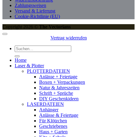
Zahlungsweisen
Versand & Lieferung
Cookie-Richtlinie (EU)
Copyright 2026 ©
The Vectorians
Vertrag widerrufen
Suchen
nach:
Home
Laser & Plotter
PLOTTERDATEIEN
Anlässe + Feiertage
Boxen + Verpackungen
Natur & Jahreszeiten
Schrift + Sprüche
DIY Geschenkideen
LASERDATEIEN
Anhänger
Anlässe & Feiertage
Für Klötzchen
Geschriebenes
Haus + Garten