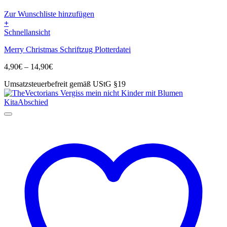
Zur Wunschliste hinzufügen
+
Dieses
Schnellansicht
Produkt
Merry Christmas Schriftzug Plotterdatei
weist
mehrere
Preisspanne:
4,90
€
–
14,90
€
Varianten
4,90€
auf.
Umsatzsteuerbefreit gemäß UStG §19
bis
Die
14,90€
Optionen
können
auf
der
Produktseite
gewählt
werden