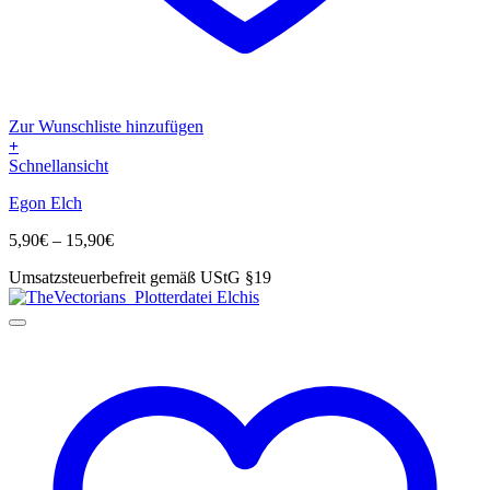
Zur Wunschliste hinzufügen
+
Dieses
Schnellansicht
Produkt
Egon Elch
weist
mehrere
Preisspanne:
5,90
€
–
15,90
€
Varianten
5,90€
auf.
Umsatzsteuerbefreit gemäß UStG §19
bis
Die
15,90€
Optionen
können
auf
der
Produktseite
gewählt
werden