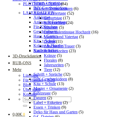
Schrift + Sprüche
PLOTTERDATEIEN
(84)
DIY Geschenkideen
Boxen + Verpackungen
(6)
LASERDATEIEN
Anlässe + Feiertage
(52)
Anhänger
Geburtstag
(17)
Anlässe & Feiertage
Weihnachten
(24)
Für Klötzchen
Silvester
(5)
Geschriebenes
Liebe Valentinstag Hochzeit
(16)
Haus + Garten
Mutter- und Vatertag
(5)
Kita + Schule
Ostern
(11)
Kränze & Florales
Abschied + Trauer
(3)
Kuchenstecker
Natur & Jahreszeiten
(23)
Kränze
(5)
3D-Druckdateien
Florales
(8)
RUB-ONS
Jahreszeiten
(7)
Mehr
Tiere
(12)
Schrift + Sprüche
(32)
Lizenzen
DIY Geschenkideen
(8)
Für Händler – B2B
Kita + Schule
(13)
Blog
Muster + Ornamente
(2)
Über mich
Fahrzeuge
(5)
Kontakt
Figuren
(2)
Suchen
Label + Etiketten
(2)
nach:
Essen + Trinken
(9)
Deko für Haus und Garten
(5)
0,00
€
0
0 € -Dateien
(6)