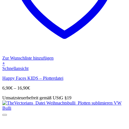
Zur Wunschliste hinzufügen
+
Dieses
Schnellansicht
Produkt
Happy Faces KIDS – Plotterdatei
weist
mehrere
Preisspanne:
6,90
€
–
16,90
€
Varianten
6,90€
auf.
Umsatzsteuerbefreit gemäß UStG §19
bis
Die
16,90€
Optionen
können
auf
der
Produktseite