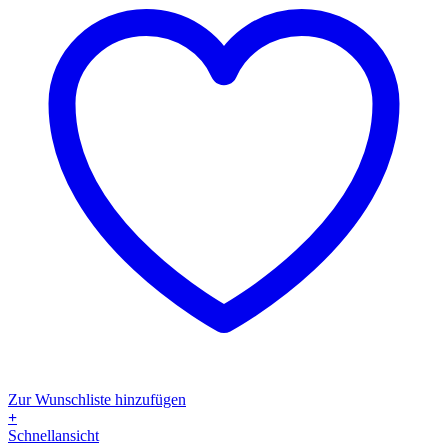
gewählt
werden
Zur Wunschliste hinzufügen
+
Dieses
Schnellansicht