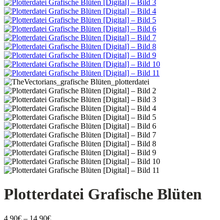
Plotterdatei Grafische Blüten
Preisspanne:
4,90
€
–
14,90
€