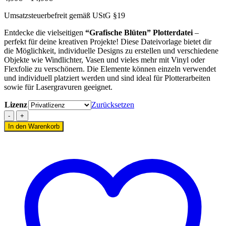
4,90€
Umsatzsteuerbefreit gemäß UStG §19
bis
14,90€
Entdecke die vielseitigen
“Grafische Blüten” Plotterdatei
–
perfekt für deine kreativen Projekte! Diese Dateivorlage bietet dir
die Möglichkeit, individuelle Designs zu erstellen und verschiedene
Objekte wie Windlichter, Vasen und vieles mehr mit Vinyl oder
Flexfolie zu verschönern. Die Elemente können einzeln verwendet
und individuell platziert werden und sind ideal für Plotterarbeiten
sowie für Lasergravuren geeignet.
Lizenz
Zurücksetzen
Plotterdatei
Grafische
In den Warenkorb
Blüten
[Digital]
Menge