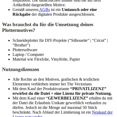
Inspiration. Die tatsächlichen Inhalte sind die auf dem
Artikelbild dargestellten Motive.
Gemäß unseren
AGBs
ist ein
Umtausch oder eine
Rückgabe
der digitalen Produkte ausgeschlossen.
Was brauchst du für die Umsetzung deines
Plottermotives?
Schneideplotter für DIY-Projekte (“Silhouette” | “Cricut” |
“Brother”)
Plottersoftware
Laptop / Computer
Material wie Flexfolie, Vinylfolie, Papier
Nutzungslizenzen
Alle Rechte an den Motiven, grafischen & textlichen
Elementen verbleiben immer bei The Vectorians
Mit dem Kauf der Produktvariante
“PRIVATLIZENZ”
erwirbst du die Datei + eine Lizenz für private Nutzung.
Mit dem Kauf einer “
GEWERBELIZENZ”
erhältst du mit
der Datei die Erlaubnis Unikate gewerblich verkaufen zu
dürfen. Jedoch ist die Menge auf maximal 50 Stück
beschränkt. Nach Ablauf der Limitierung ist ein
Neukauf der
Lizenz notwendig.