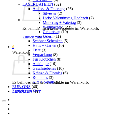
LASERDATEIEN
(52)
Anlässe & Feiertage
(36)
Silvester
(2)
Liebe Valentinstag Hochzeit
(7)
Muttertag + Vatertag
(3)
Weihnachten
(22)
Es befinden sich keine Produkte im Warenkorb.
Geburtstag
(10)
Ostern
(11)
Zurück zum Shop
Schöner Schenken
(5)
Haus + Garten
(10)
0
Tiere
(3)
Warenkorb
Verpackung
(8)
Für Klötzchen
(8)
Anhänger
(16)
Geschriebenes
(10)
Kränze & Florales
(6)
Roundies
(3)
Kita + Schule
(5)
Es befinden sich keine Produkte im Warenkorb.
RUB-ONS
(46)
Zurück zum Shop
LIZENZEN
(1)