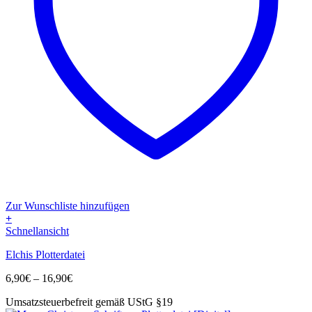
Zur Wunschliste hinzufügen
+
Dieses
Schnellansicht
Produkt
Elchis Plotterdatei
weist
mehrere
Preisspanne:
6,90
€
–
16,90
€
Varianten
6,90€
auf.
Umsatzsteuerbefreit gemäß UStG §19
bis
Die