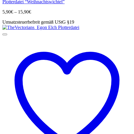
Plotterdatei “Weihnachtswichtel”
weist
mehrere
Preisspanne:
5,90
€
–
15,90
€
Varianten
5,90€
auf.
Umsatzsteuerbefreit gemäß UStG §19
bis
Die
15,90€
Optionen
können
auf
der
Produktseite
gewählt
werden