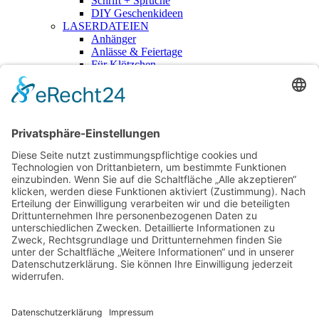
Schrift + Sprüche
DIY Geschenkideen
LASERDATEIEN
Anhänger
Anlässe & Feiertage
Für Klötzchen
Geschriebenes
Haus + Garten
Kita + Schule
Kränze & Florales
Kuchenstecker
3D-Druckdateien
RUB-ONS
Mehr
Lizenzen
Für Händler – B2B
Blog
Über mich
Kontakt
Login
hallo@thevectorians.de
Anmelden
Erforderlich
Benutzername oder E-Mail-Adresse
*