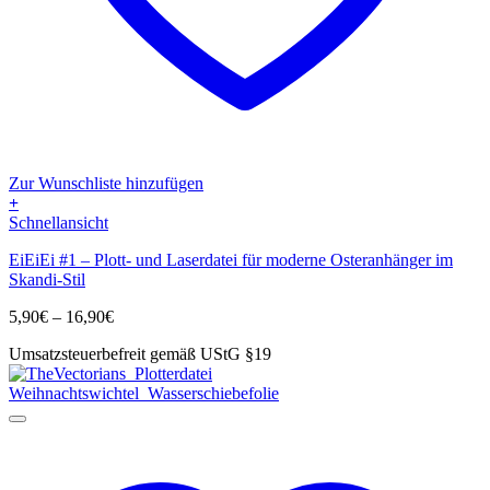
Zur Wunschliste hinzufügen
+
Dieses
Schnellansicht
Produkt
EiEiEi #1 – Plott- und Laserdatei für moderne Osteranhänger im
weist
Skandi-Stil
mehrere
Varianten
Preisspanne:
5,90
€
–
16,90
€
auf.
5,90€
Die
Umsatzsteuerbefreit gemäß UStG §19
bis
Optionen
16,90€
können
auf
der
Produktseite
gewählt
werden