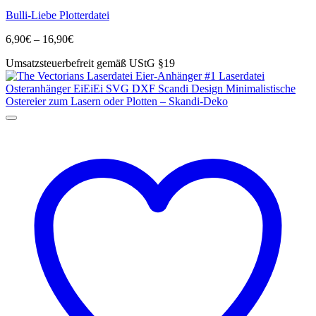
Produkt
Bulli-Liebe Plotterdatei
weist
mehrere
Preisspanne:
6,90
€
–
16,90
€
Varianten
6,90€
auf.
Umsatzsteuerbefreit gemäß UStG §19
bis
Die
16,90€
Optionen
können
auf
der
Produktseite
gewählt
werden