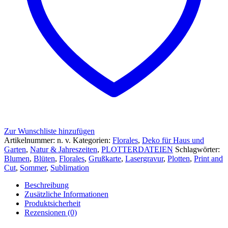
Zur Wunschliste hinzufügen
Artikelnummer:
n. v.
Kategorien:
Florales
,
Deko für Haus und
Garten
,
Natur & Jahreszeiten
,
PLOTTERDATEIEN
Schlagwörter:
Blumen
,
Blüten
,
Florales
,
Grußkarte
,
Lasergravur
,
Plotten
,
Print and
Cut
,
Sommer
,
Sublimation
Beschreibung
Zusätzliche Informationen
Produktsicherheit
Rezensionen (0)