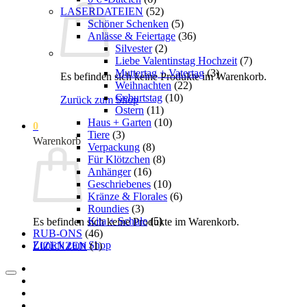
LASERDATEIEN
(52)
Schöner Schenken
(5)
Anlässe & Feiertage
(36)
Silvester
(2)
Liebe Valentinstag Hochzeit
(7)
Muttertag + Vatertag
(3)
Es befinden sich keine Produkte im Warenkorb.
Weihnachten
(22)
Geburtstag
(10)
Zurück zum Shop
Ostern
(11)
Haus + Garten
(10)
0
Tiere
(3)
Warenkorb
Verpackung
(8)
Für Klötzchen
(8)
Anhänger
(16)
Geschriebenes
(10)
Kränze & Florales
(6)
Roundies
(3)
Kita + Schule
(5)
Es befinden sich keine Produkte im Warenkorb.
RUB-ONS
(46)
Zurück zum Shop
LIZENZEN
(1)