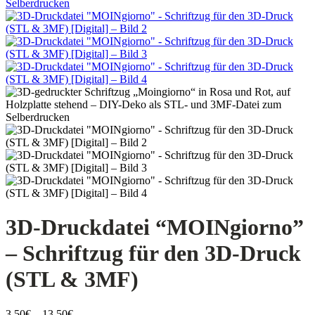
3D-Druckdatei “MOINgiorno”
– Schriftzug für den 3D-Druck
(STL & 3MF)
Preisspanne:
3,50
€
–
13,50
€