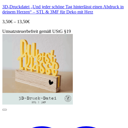
Produkt
3D-Druckdatei „Und jeder schöne Tag hinterlässt einen Abdruck in
weist
deinem Herzen“ – STL & 3MF für Deko mit Herz
mehrere
Varianten
Preisspanne:
3,50
€
–
13,50
€
auf.
3,50€
Die
Umsatzsteuerbefreit gemäß UStG §19
bis
Optionen
13,50€
können
auf
der
Produktseite
gewählt
werden