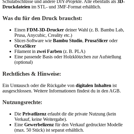
Schulabschlüsse und andere DIY-Projekte. Alle ebenfalls als
3D-
Druckdateien
im STL- und 3MF-Format erhältlich.
Was du für den Druck brauchst:
Einen
FDM-3D-Drucker
deiner Wahl (z. B. Bambu Lab,
Prusa, Anycubic, Creality etc.)
Slicer-Software wie
Bambu Studio
,
PrusaSlicer
oder
OrcaSlicer
Filament in
zwei Farben
(z. B. PLA)
Eine passende Basis oder Holzklötzchen zur Aufstellung
(optional)
Rechtliches & Hinweise:
Ein Umtausch oder die Rückgabe von
digitalen Inhalten
ist
ausgeschlossen. Weitere Informationen findest du in den AGB.
Nutzungsrechte:
Die
Privatlizenz
erlaubt dir die private Nutzung (kein
Verkauf, keine Weitergabe).
Eine
Gewerbelizenz
für den Verkauf gedruckter Modelle
(max. 50 Stück) ist separat erhältlich.