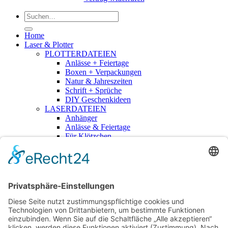
Suchen
nach:
Home
Laser & Plotter
PLOTTERDATEIEN
Anlässe + Feiertage
Boxen + Verpackungen
Natur & Jahreszeiten
Schrift + Sprüche
DIY Geschenkideen
LASERDATEIEN
Anhänger
Anlässe & Feiertage
Für Klötzchen
Geschriebenes
Haus + Garten
Kita + Schule
Kränze & Florales
Kuchenstecker
3D-Druckdateien
RUB-ONS
Mehr
Lizenzen
Für Händler – B2B