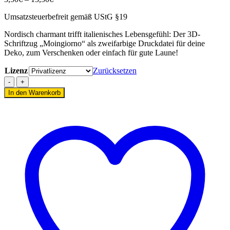
3,50€
Umsatzsteuerbefreit gemäß UStG §19
bis
13,50€
Nordisch charmant trifft italienisches Lebensgefühl: Der 3D-
Schriftzug „Moingiorno“ als zweifarbige Druckdatei für deine
Deko, zum Verschenken oder einfach für gute Laune!
Lizenz
Zurücksetzen
3D-
Druckdatei
In den Warenkorb
"MOINgiorno"
-
Schriftzug
für
den
3D-
Druck
(STL
&
3MF)
[Digital]
Menge