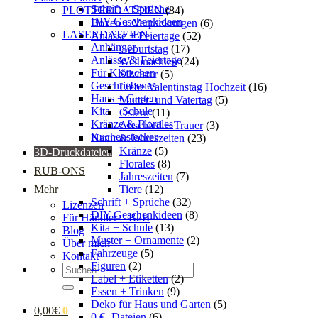
Schrift + Sprüche
PLOTTERDATEIEN
(84)
DIY Geschenkideen
Boxen + Verpackungen
(6)
LASERDATEIEN
Anlässe + Feiertage
(52)
Anhänger
Geburtstag
(17)
Anlässe & Feiertage
Weihnachten
(24)
Für Klötzchen
Silvester
(5)
Geschriebenes
Liebe Valentinstag Hochzeit
(16)
Haus + Garten
Mutter- und Vatertag
(5)
Kita + Schule
Ostern
(11)
Kränze & Florales
Abschied + Trauer
(3)
Kuchenstecker
Natur & Jahreszeiten
(23)
Kränze
(5)
3D-Druckdateien
Florales
(8)
RUB-ONS
Jahreszeiten
(7)
Mehr
Tiere
(12)
Schrift + Sprüche
(32)
Lizenzen
DIY Geschenkideen
(8)
Für Händler – B2B
Kita + Schule
(13)
Blog
Muster + Ornamente
(2)
Über mich
Fahrzeuge
(5)
Kontakt
Figuren
(2)
Suchen
Label + Etiketten
(2)
nach:
Essen + Trinken
(9)
Deko für Haus und Garten
(5)
0,00
€
0
0 € -Dateien
(6)