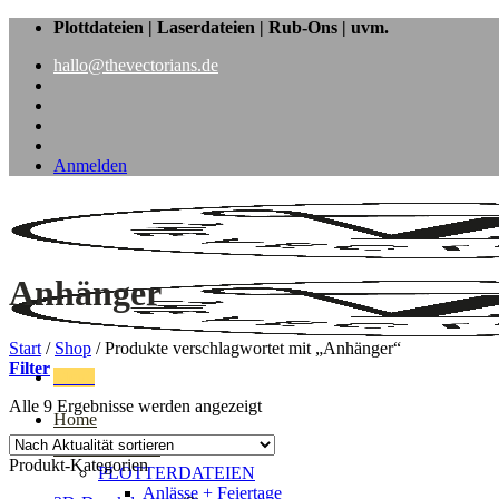
Zum
Plottdateien | Laserdateien | Rub-Ons | uvm.
Inhalt
hallo@thevectorians.de
springen
Anmelden
Anhänger
Start
/
Shop
/
Produkte verschlagwortet mit „Anhänger“
Filter
Menü
Nach
Alle 9 Ergebnisse werden angezeigt
Home
Aktualität
sortiert
Laser & Plotter
Produkt-Kategorien
PLOTTERDATEIEN
Anlässe + Feiertage