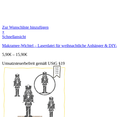
Zur Wunschliste hinzufügen
+
Dieses
Schnellansicht
Produkt
Makramee-Wichtel – Laserdatei für weihnachtliche Anhänger & DI
weist
mehrere
Preisspanne:
5,90
€
–
15,90
€
Varianten
5,90€
auf.
Umsatzsteuerbefreit gemäß UStG §19
bis
Die
15,90€
Optionen
können
auf
der
Produktseite
gewählt
werden