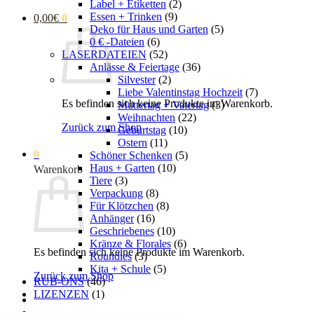
Label + Etiketten
(2)
Essen + Trinken
(9)
0,00
€
0
Deko für Haus und Garten
(5)
0 € -Dateien
(6)
LASERDATEIEN
(52)
Anlässe & Feiertage
(36)
Silvester
(2)
Liebe Valentinstag Hochzeit
(7)
Es befinden sich keine Produkte im Warenkorb.
Muttertag + Vatertag
(3)
Weihnachten
(22)
Zurück zum Shop
Geburtstag
(10)
Ostern
(11)
0
Schöner Schenken
(5)
Haus + Garten
(10)
Warenkorb
Tiere
(3)
Verpackung
(8)
Für Klötzchen
(8)
Anhänger
(16)
Geschriebenes
(10)
Kränze & Florales
(6)
Es befinden sich keine Produkte im Warenkorb.
Roundies
(3)
Kita + Schule
(5)
Zurück zum Shop
RUB-ONS
(46)
LIZENZEN
(1)