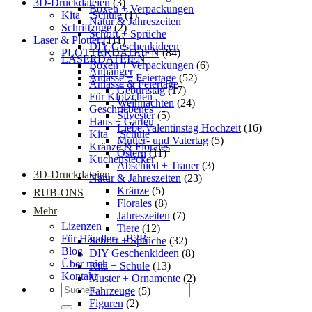
3D-Druckdateien
(3)
Boxen + Verpackungen
Kita + Schule
(1)
Natur & Jahreszeiten
Schriftzüge
(2)
Schrift + Sprüche
Laser & Plotter
(111)
DIY Geschenkideen
PLOTTERDATEIEN
(84)
LASERDATEIEN
Boxen + Verpackungen
(6)
Anhänger
Anlässe + Feiertage
(52)
Anlässe & Feiertage
Geburtstag
(17)
Für Klötzchen
Weihnachten
(24)
Geschriebenes
Silvester
(5)
Haus + Garten
Liebe Valentinstag Hochzeit
(16)
Kita + Schule
Mutter- und Vatertag
(5)
Kränze & Florales
Ostern
(11)
Kuchenstecker
Abschied + Trauer
(3)
3D-Druckdateien
Natur & Jahreszeiten
(23)
Kränze
(5)
RUB-ONS
Florales
(8)
Mehr
Jahreszeiten
(7)
Lizenzen
Tiere
(12)
Für Händler – B2B
Schrift + Sprüche
(32)
Blog
DIY Geschenkideen
(8)
Über mich
Kita + Schule
(13)
Kontakt
Muster + Ornamente
(2)
Suchen
Fahrzeuge
(5)
nach:
Figuren
(2)