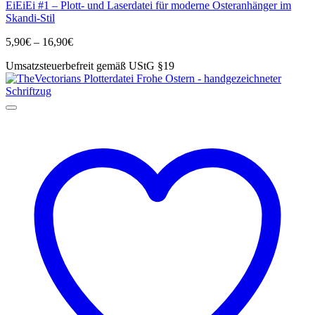
EiEiEi #1 – Plott- und Laserdatei für moderne Osteranhänger im
weist
Skandi-Stil
mehrere
Varianten
Preisspanne:
5,90
€
–
16,90
€
auf.
5,90€
Die
Umsatzsteuerbefreit gemäß UStG §19
bis
Optionen
16,90€
können
auf
der
Produktseite
gewählt
werden