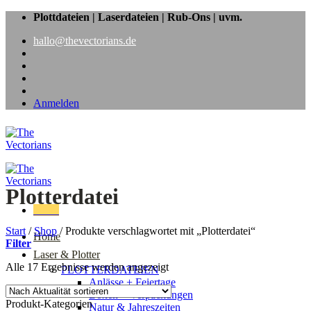
Zum
Plottdateien | Laserdateien | Rub-Ons | uvm.
Inhalt
hallo@thevectorians.de
springen
Anmelden
Plotterdatei
Menü
Start
/
Shop
/
Produkte verschlagwortet mit „Plotterdatei“
Home
Filter
Laser & Plotter
Nach
Alle 17 Ergebnisse werden angezeigt
PLOTTERDATEIEN
Aktualität
Anlässe + Feiertage
sortiert
Boxen + Verpackungen
Produkt-Kategorien
Natur & Jahreszeiten