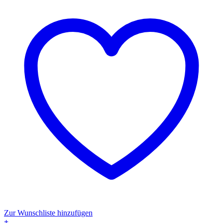
der
Produktseite
gewählt
werden
Zur Wunschliste hinzufügen
+