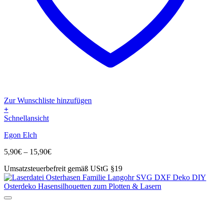
Zur Wunschliste hinzufügen
+
Dieses
Schnellansicht
Produkt
Egon Elch
weist
mehrere
Preisspanne:
5,90
€
–
15,90
€
Varianten
5,90€
auf.
Umsatzsteuerbefreit gemäß UStG §19
bis
Die
15,90€
Optionen
können
auf
der
Produktseite