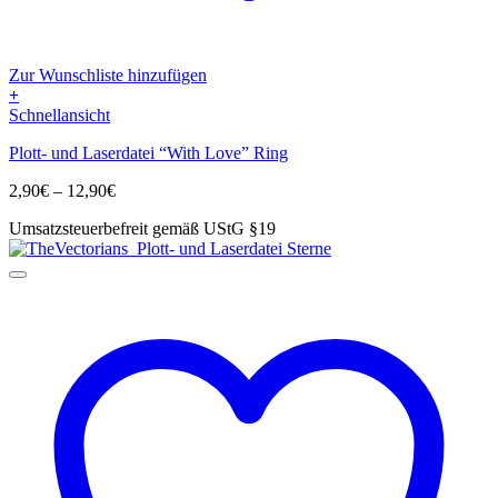
Zur Wunschliste hinzufügen
+
Dieses
Schnellansicht
Produkt
Plott- und Laserdatei “With Love” Ring
weist
mehrere
Preisspanne:
2,90
€
–
12,90
€
Varianten
2,90€
auf.
Umsatzsteuerbefreit gemäß UStG §19
bis
Die
12,90€
Optionen
können
auf
der
Produktseite
gewählt
werden