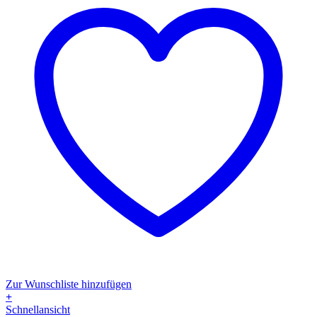
gewählt
werden
Zur Wunschliste hinzufügen
+
Dieses
Schnellansicht