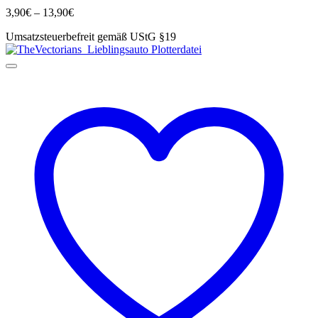
Varianten
Preisspanne:
3,90
€
–
13,90
€
auf.
3,90€
Die
Umsatzsteuerbefreit gemäß UStG §19
bis
Optionen
13,90€
können
auf
der
Produktseite
gewählt
werden