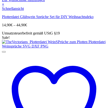
+
Dieses
Schnellansicht
Produkt
Plotterdatei Glühwein Sprüche Set für DIY Weihnachtsdeko
weist
mehrere
Preisspanne:
14,90
€
–
44,90
€
Varianten
14,90€
auf.
Umsatzsteuerbefreit gemäß UStG §19
bis
Die
Sale!
44,90€
Optionen
können
auf
der
Produktseite
gewählt
werden