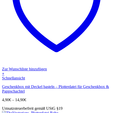
Zur Wunschliste hinzufügen
+
Dieses
Schnellansicht
Produkt
Geschenkbox mit Deckel basteln – Plotterdatei für Geschenkbox &
weist
Pappschachtel
mehrere
Varianten
Preisspanne:
4,90
€
–
14,90
€
auf.
4,90€
Die
Umsatzsteuerbefreit gemäß UStG §19
bis
Optionen