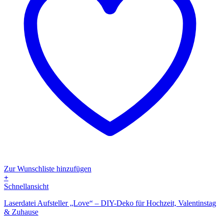
Zur Wunschliste hinzufügen
+
Dieses
Schnellansicht
Produkt
Laserdatei Aufsteller „Love“ – DIY-Deko für Hochzeit, Valentinstag
weist
& Zuhause
mehrere