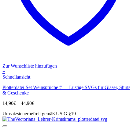
Zur Wunschliste hinzufügen
+
Dieses
Schnellansicht
Produkt
Plotterdatei-Set Weinsprüche #1 – Lustige SVGs für Gläser, Shirts
weist
& Geschenke
mehrere
Varianten
Preisspanne:
14,90
€
–
44,90
€
auf.
14,90€
Die
Umsatzsteuerbefreit gemäß UStG §19
bis
Optionen
44,90€
können
auf
der