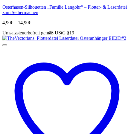
Produkt
Osterhasen-Silhouetten „Familie Langohr“ – Plotter- & Laserdatei
weist
zum Selbermachen
mehrere
Varianten
Preisspanne:
4,90
€
–
14,90
€
auf.
4,90€
Die
Umsatzsteuerbefreit gemäß UStG §19
bis
Optionen
14,90€
können
auf
der
Produktseite
gewählt
werden