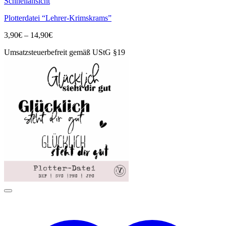
Dieses
Schnellansicht
Produkt
Plotterdatei “Lehrer-Krimskrams”
weist
mehrere
Preisspanne:
3,90
€
–
14,90
€
Varianten
3,90€
auf.
Umsatzsteuerbefreit gemäß UStG §19
bis
Die
14,90€
Optionen
können
auf
der
Produktseite
gewählt
werden