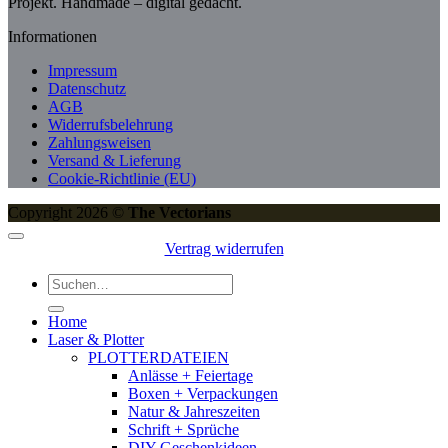
Projekt. Handmade – digital gedacht.
Informationen
Impressum
Datenschutz
AGB
Widerrufsbelehrung
Zahlungsweisen
Versand & Lieferung
Cookie-Richtlinie (EU)
Copyright 2026 ©
The Vectorians
Vertrag widerrufen
Suchen
nach:
Home
Laser & Plotter
PLOTTERDATEIEN
Anlässe + Feiertage
Boxen + Verpackungen
Natur & Jahreszeiten
Schrift + Sprüche
DIY Geschenkideen