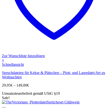
Zur Wunschliste hinzufügen
+
Dieses
Schnellansicht
Produkt
Spruchdateien für Kekse & Plätzchen – Plott- und Laserdatei-Set zu
weist
Weihnachten
mehrere
Varianten
Preisspanne:
29,95
€
–
149,00
€
auf.
29,95€
Die
Umsatzsteuerbefreit gemäß UStG §19
bis
Optionen
Sale!
149,00€
können
auf
der