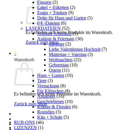
Figuren
(2)
Label + Etiketten
(2)
Essen + Trinken
(9)
Deko für Haus und Garten
(5)
0 € -Dateien
(6)
LASERDATEIEN
(52)
Es befinden sich keine Produkte im Warenkorb.
Schöner Schenken
(5)
Anlässe & Feiertage
(36)
Zurück zum Shop
Silvester
(2)
Liebe Valentinstag Hochzeit
(7)
0
Muttertag + Vatertag
(3)
Weihnachten
(22)
Warenkorb
Geburtstag
(10)
Ostern
(11)
Haus + Garten
(10)
Tiere
(3)
Verpackung
(8)
Für Klötzchen
(8)
Es befinden sich keine Produkte im Warenkorb.
Anhänger
(16)
Geschriebenes
(10)
Zurück zum Shop
Kränze & Florales
(6)
Roundies
(3)
Kita + Schule
(5)
RUB-ONS
(46)
LIZENZEN
(1)