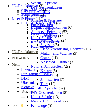
Schrift + Sprüche
3D-Druckdateien
(3)
DIY Geschenkideen
Kita + Schule
(1)
LASERDATEIEN
Schriftzüge
(2)
Anhänger
Laser & Plotter
(111)
Anlässe & Feiertage
PLOTTERDATEIEN
(84)
Für Klötzchen
Boxen + Verpackungen
(6)
Geschriebenes
Anlässe + Feiertage
(52)
Haus + Garten
Geburtstag
(17)
Kita + Schule
Weihnachten
(24)
Kränze & Florales
Silvester
(5)
Kuchenstecker
Liebe Valentinstag Hochzeit
(16)
3D-Druckdateien
Mutter- und Vatertag
(5)
Ostern
(11)
RUB-ONS
Abschied + Trauer
(3)
Mehr
Natur & Jahreszeiten
(23)
Lizenzen
Kränze
(5)
Für Händler – B2B
Florales
(8)
Blog
Jahreszeiten
(7)
Über mich
Tiere
(12)
Kontakt
Schrift + Sprüche
(32)
Suchen
DIY Geschenkideen
(8)
nach:
Kita + Schule
(13)
Muster + Ornamente
(2)
Fahrzeuge
(5)
0,00
€
0