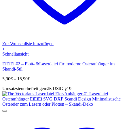
Zur Wunschliste hinzufügen
+
Dieses
Schnellansicht
Produkt
EiEiEi #2 – Plott- &Laserdatei für moderne Osteranhänger im
weist
Skandi-Stil
mehrere
Varianten
Preisspanne:
5,90
€
–
15,90
€
auf.
5,90€
Die
Umsatzsteuerbefreit gemäß UStG §19
bis
Optionen
15,90€
können
auf
der
Produktseite
gewählt
werden