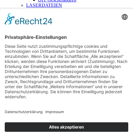
LASERDATEIEN
Anhänger
Anlässe & Feiertage
Für Klötzchen
Geschriebenes
Haus + Garten
Kita + Schule
Kränze & Florales
Kuchenstecker
3D-Druckdateien
RUB-ONS
Mehr
Lizenzen
Für Händler – B2B
Blog
Über mich
Kontakt
Login
hallo@thevectorians.de
Anmelden
Erforderlich
Benutzername oder E-Mail-Adresse
*