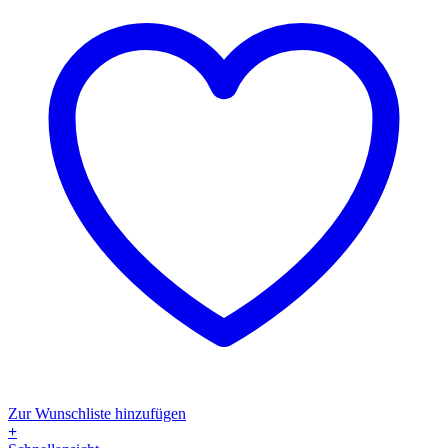
Produktseite
gewählt
werden
Zur Wunschliste hinzufügen
+