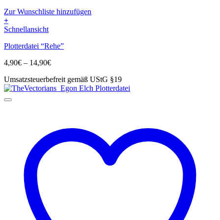
Zur Wunschliste hinzufügen
+
Dieses
Schnellansicht
Produkt
Plotterdatei “Rehe”
weist
mehrere
Preisspanne:
4,90
€
–
14,90
€
Varianten
4,90€
auf.
Umsatzsteuerbefreit gemäß UStG §19
bis
Die
14,90€
Optionen
können
auf
der
Produktseite
gewählt
werden