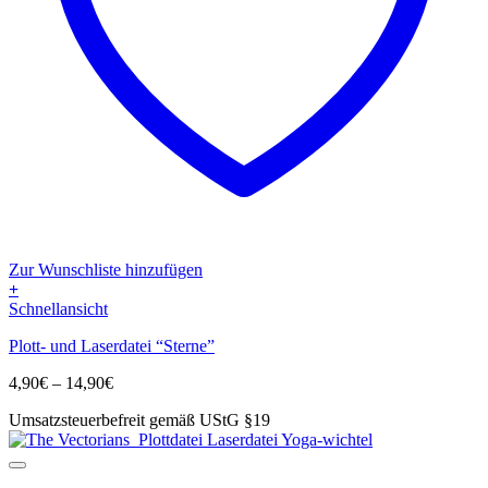
Zur Wunschliste hinzufügen
+
Dieses
Schnellansicht
Produkt
Plott- und Laserdatei “Sterne”
weist
mehrere
Preisspanne:
4,90
€
–
14,90
€
Varianten
4,90€
auf.
Umsatzsteuerbefreit gemäß UStG §19
bis
Die
14,90€
Optionen
können
auf