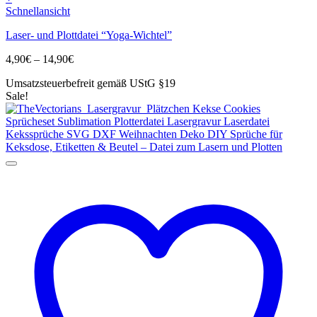
Dieses
Schnellansicht
Produkt
Laser- und Plottdatei “Yoga-Wichtel”
weist
mehrere
Preisspanne:
4,90
€
–
14,90
€
Varianten
4,90€
auf.
Umsatzsteuerbefreit gemäß UStG §19
bis
Die
Sale!
14,90€
Optionen
können
auf
der
Produktseite
gewählt
werden