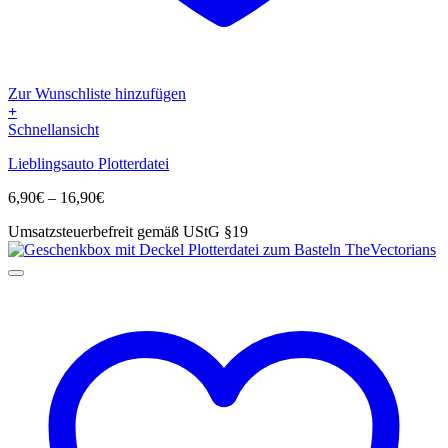
Zur Wunschliste hinzufügen
+
Dieses
Schnellansicht
Produkt
Lieblingsauto Plotterdatei
weist
mehrere
Preisspanne:
6,90
€
–
16,90
€
Varianten
6,90€
auf.
Umsatzsteuerbefreit gemäß UStG §19
bis
Die
16,90€
Optionen
können
auf
der
Produktseite
gewählt
werden